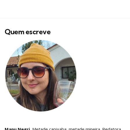
Quem escreve
Manu Negri.
Metade capixaba, metade mineira. Redatora