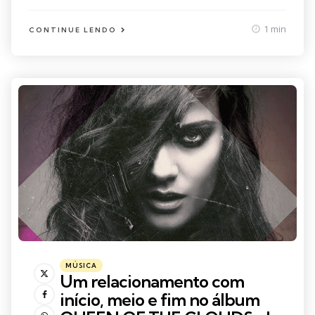
1 min
CONTINUE LENDO
Categorias
Posted
MÚSICA
in
Um relacionamento com
início, meio e fim no álbum