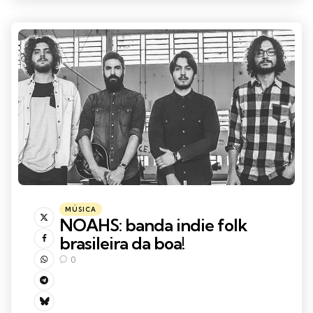
Categorias
Posted
MÚSICA
in
NOAHS: banda indie folk
brasileira da boa!
0