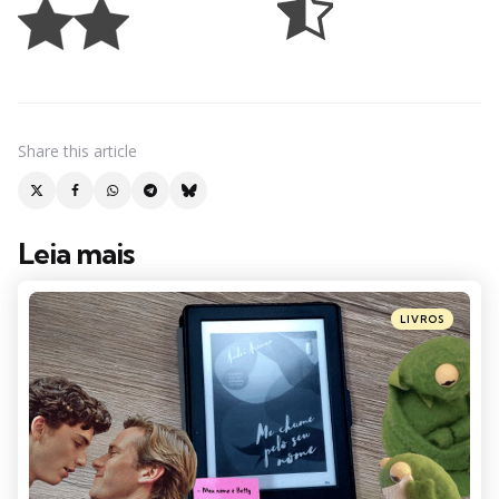
Share
this article
Leia mais
Post
navigation
Posted
LIVROS
in