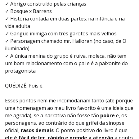
✓ Abrigo construído pelas crianças
✓ Bosque x Barrens
✓ História contada em duas partes: na infância e na
vida adulta
✓ Gangue inimiga com três garotos mais velhos
✓ Personagem chamado mr. Halloran (no caso, de O
iluminado)
✓ A única menina do grupo é ruiva, moleca, não tem
um bom relacionamento com o pai e é a paixonite do
protagonista
QUÉDIZÊ. Pois é.
Esses pontos nem me incomodariam tanto (até porque
uma homenagem ao meu livro favorito é uma ideia que
me agrada), se a narrativa não fosse tão
pobre
e, os
personagens, ao contrário do que grifei da sinopse
oficial,
rasos demais
. O ponto positivo do livro é que
ele é fácil de ler, rápido e prende a atenção
a ponto