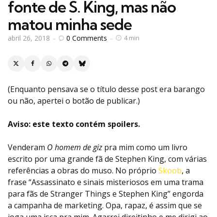
fonte de S. King, mas não
matou minha sede
0
Comments
abril 26, 2018
4 min
(Enquanto pensava se o título desse post era barango
ou não, apertei o botão de publicar.)
Aviso: este texto contém spoilers.
Venderam
O homem de giz
pra mim como um livro
escrito por uma grande fã de Stephen King, com várias
referências a obras do muso. No próprio
Skoob
, a
frase “Assassinato e sinais misteriosos em uma trama
para fãs de Stranger Things e Stephen King” engorda
a campanha de marketing. Opa, rapaz, é assim que se
joga uma isca pra mim. Agarrei direitinho e me dirigi ao