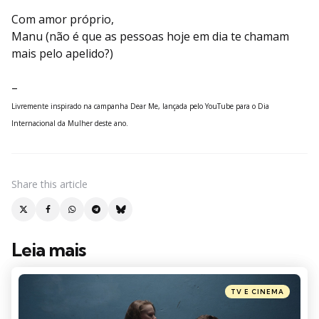
Com amor próprio,
Manu (não é que as pessoas hoje em dia te chamam
mais pelo apelido?)
–
Livremente inspirado na campanha Dear Me, lançada pelo YouTube para o Dia
Internacional da Mulher deste ano.
Share
this article
Leia mais
Post
navigation
Posted
TV E CINEMA
in