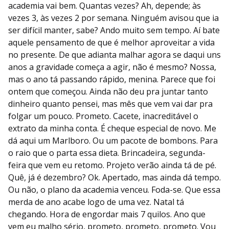
academia vai bem. Quantas vezes? Ah, depende; às
vezes 3, às vezes 2 por semana. Ninguém avisou que ia
ser difícil manter, sabe? Ando muito sem tempo. Aí bate
aquele pensamento de que é melhor aproveitar a vida
no presente. De que adianta malhar agora se daqui uns
anos a gravidade começa a agir, não é mesmo? Nossa,
mas o ano tá passando rápido, menina. Parece que foi
ontem que começou. Ainda não deu pra juntar tanto
dinheiro quanto pensei, mas mês que vem vai dar pra
folgar um pouco. Prometo. Cacete, inacreditável o
extrato da minha conta. É cheque especial de novo. Me
dá aqui um Marlboro. Ou um pacote de bombons. Para
o raio que o parta essa dieta. Brincadeira, segunda-
feira que vem eu retomo. Projeto verão ainda tá de pé.
Quê, já é dezembro? Ok. Apertado, mas ainda dá tempo.
Ou não, o plano da academia venceu. Foda-se. Que essa
merda de ano acabe logo de uma vez. Natal tá
chegando. Hora de engordar mais 7 quilos. Ano que
vem eu malho sério, prometo, prometo, prometo. Vou