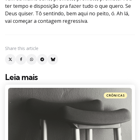
ter tempo e disposição pra fazer tudo o que quero. Se
Deus quiser. Tô sentindo, bem aqui no peito, ó. Ah lá,
vai começar a contagem regressiva.
Share
this article
Leia mais
Post
navigation
Posted
CRÔNICAS
in