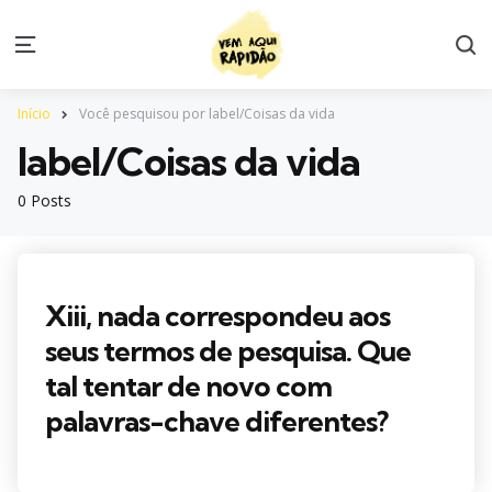
S
Menu
Início
Você pesquisou por label/Coisas da vida
label/Coisas da vida
0 Posts
Xiii, nada correspondeu aos
seus termos de pesquisa. Que
tal tentar de novo com
palavras-chave diferentes?