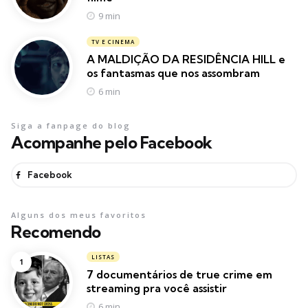
9 min
TV E CINEMA
A MALDIÇÃO DA RESIDÊNCIA HILL e
os fantasmas que nos assombram
6 min
Siga a fanpage do blog
Acompanhe pelo Facebook
Facebook
Alguns dos meus favoritos
Recomendo
LISTAS
7 documentários de true crime em
streaming pra você assistir
6 min