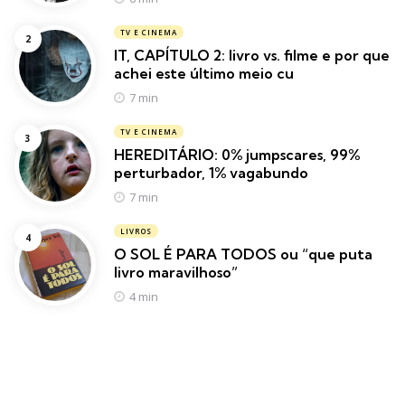
TV E CINEMA
IT, CAPÍTULO 2: livro vs. filme e por que
achei este último meio cu
7 min
TV E CINEMA
HEREDITÁRIO: 0% jumpscares, 99%
perturbador, 1% vagabundo
7 min
LIVROS
O SOL É PARA TODOS ou “que puta
livro maravilhoso”
4 min